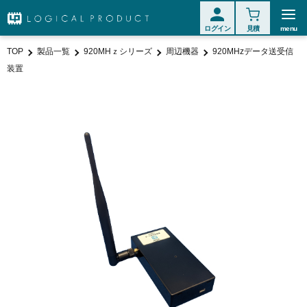
ログイン
見積
menu
TOP
製品一覧
920MHｚシリーズ
周辺機器
920MHzデータ送受信
装置