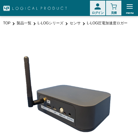
ログイン
見積
menu
TOP
製品一覧
L-LOGシリーズ
センサ
L-LOG圧電加速度ロガー