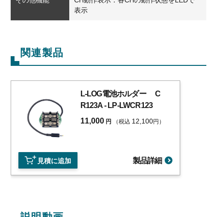
表示
関連製品
L-LOG電池ホルダー
C
R123A
- LP-LWCR123
11,000
12,100
円
（税込
円）
製品詳細
見積に追加
説明動画