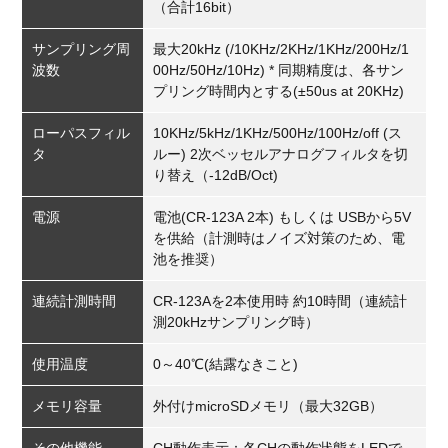
（合計16bit）
サンプリング周
最大20kHz (/10KHz/2KHz/1KHz/200Hz/1
波数
00Hz/50Hz/10Hz) * 同期精度は、各サン
プリング時間内とする(±50us at 20KHz)
ローパスフィル
10KHz/5kHz/1KHz/500Hz/100Hz/off (ス
タ
ルー) 2次ベッセルアナログフィルタを切
り替え（-12dB/Oct)
電源
電池(CR-123A 2本) もしくは USBから5V
を供給（計測時はノイズ対策のため、電
池を推奨）
連続計測時間
CR-123Aを2本使用時 約10時間（連続計
測20kHzサンプリング時）
使用温度
0～40℃(結露なきこと)
メモリ容量
外付けmicroSDメモリ（最大32GB）
その他機能
CH動作表示：各CHの動作状態をLEDで