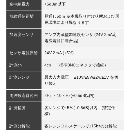
空中線電力
+5dBm以下
無線通信距離
見通し50ｍ ※本機取り付け状態および周
囲環境により異なります
加速度センサ
アンプ内蔵型加速度センサ (24V 2mA定
電流電源に適合品)
センサ電源供給
24V 2ｍA (±5%)
計測ch
4ch （標準BNCコネクタで接続）
計測レンジ
最大入力電圧 ：±10V/±5V/±2V/±1V を切
り替え
周波数応答範囲
2Hz ～10ｋHz(±0.5dB以内)
計測精度
各レンジで±5％(±0.5dB)以内 (暫定仕
様)
計測分解能
各レンジフルスケールで±15bitの分解能