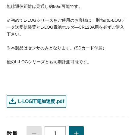
無線通信距離は見通し約50m可能です。
※初めてL-LOGシリーズをご使用のお客様は、別売のL-LOGデ
ータ送受信装置とL-LOG電池ホルダ―CR123A用を必ずご購入
下さい。
※本製品はセンサのみとなります。(SDカード付属）
他のL-LOGシリーズとも同期計測可能です。
L-LOG圧電加速度 .pdf
1
数量