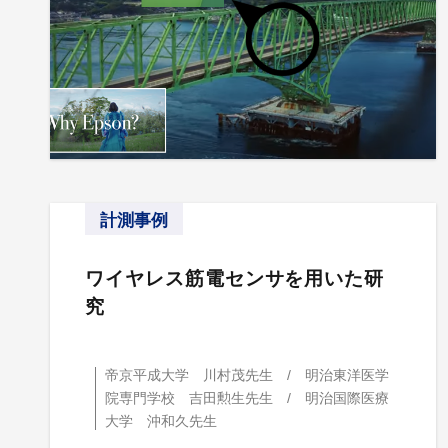
計測事例
ワイヤレス筋電センサを用いた研
究
帝京平成大学 川村茂先生 / 明治東洋医学
院専門学校 吉田勲生先生 / 明治国際医療
大学 沖和久先生